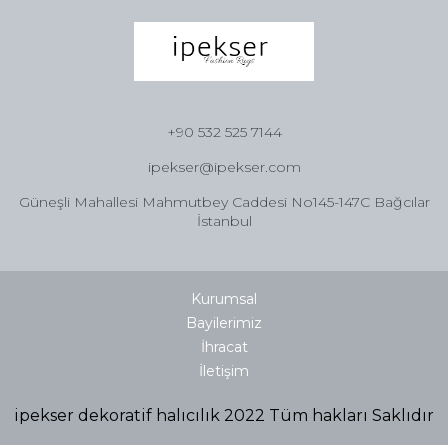
+90 532 525 7144
ipekser@ipekser.com
Güneşli Mahallesi Mahmutbey Caddesi No145-147C Bağcılar
İstanbul
Kurumsal
Bayilerimiz
İhracat
İletişim
ipekser dekoratif halıcılık 2022 Tüm hakları Saklıdır