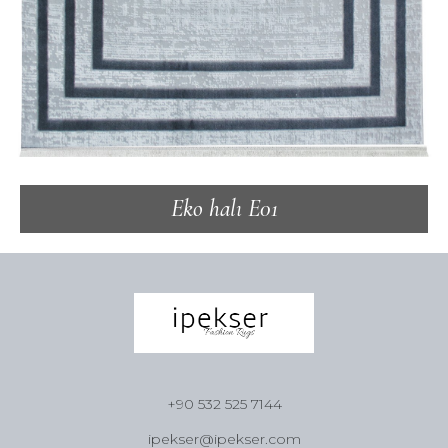
Eko halı E01
+90 532 525 7144
ipekser@ipekser.com